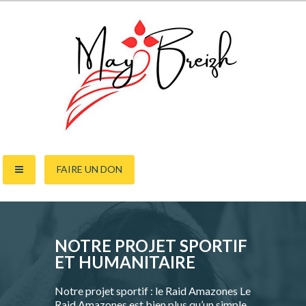
Skip
to
content
FAIRE UN DON
NOTRE PROJET SPORTIF
ET HUMANITAIRE
Notre projet sportif : le Raid Amazones Le
Raid Amazones est bien plus qu’un simple